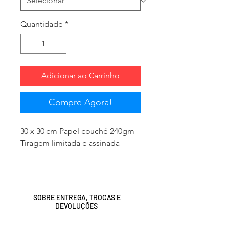
Quantidade
*
Adicionar ao Carrinho
Compre Agora!
30 x 30 cm Papel couché 240gm
Tiragem limitada e assinada
SOBRE ENTREGA, TROCAS E
DEVOLUÇÕES
Clique
aqui
para saber a nossa