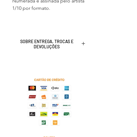
Numerada e assinada pelo artista
1/10 por formato.
SOBRE ENTREGA, TROCAS E
DEVOLUÇÕES
Clique
aqui
para saber a nossa
Política de entrega, troca e devolução
de produtos.